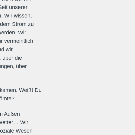
Seit unserer
. Wir wissen,
t dem Strom zu
werden. Wir
r vermeintlich
nd wir
 über die
ungen, über
t kamen. Weißt Du
römte?
vom Außen
Wetter… Wir
soziale Wesen