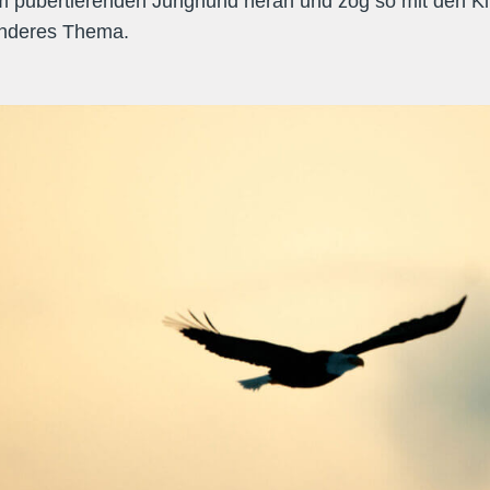
 pubertierenden Junghund heran und zog so mit den Kin
 anderes Thema.