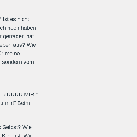
Ist es nicht
lich noch haben
t getragen hat.
 Leben aus? Wie
ür meine
en sondern vom
d
t: „ZUUUU MIR!“
uu mir!“ Beim
s Selbst? Wie
Kern ist. Wir