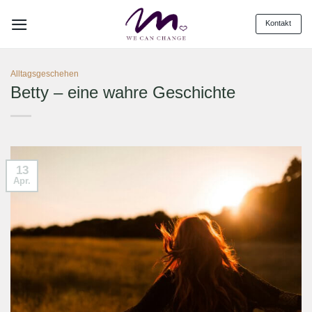
Zum
Kontakt
Inhalt
springen
Alltagsgeschehen
Betty – eine wahre Geschichte
13
Apr.